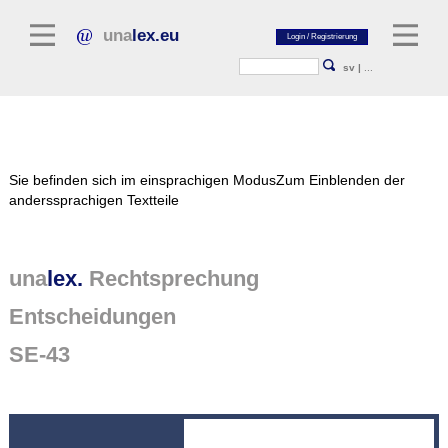
una
lex.eu
sv
|
...
Rechtsliteratur
Sie befinden sich im einsprachigen Modus
Zum Einblenden der
Kommentarliteratur
anderssprachigen Textteile
Aufsatzbibliothek
Zeitschriften / Jahrbücher
una
lex.
Rechtsprechung
Allgemeine Rechtsquellen
Entscheidungen
Normtexte
SE-43
Rechtsprechung
unalex Plattform
unalex Project Library