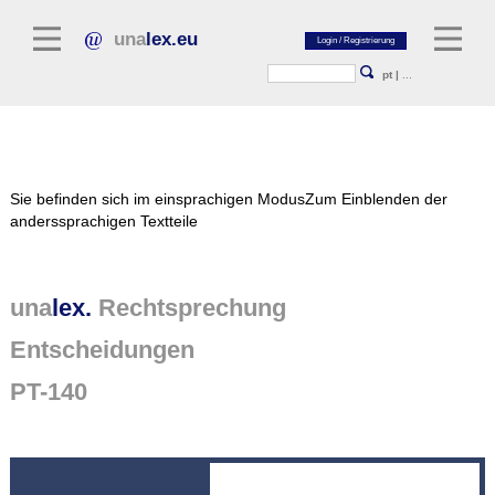
una
lex.eu
pt
|
...
Rechtsliteratur
Sie befinden sich im einsprachigen Modus
Zum Einblenden der
Kommentarliteratur
anderssprachigen Textteile
Aufsatzbibliothek
Zeitschriften / Jahrbücher
una
lex.
Rechtsprechung
Allgemeine Rechtsquellen
Entscheidungen
Normtexte
PT-140
Rechtsprechung
unalex Plattform
unalex Project Library