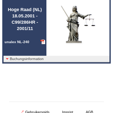
Afkortingen unalex
Hoge Raad (NL)
18.05.2001 -
C99/286HR -
2001/11
unalex NL-240
Buchungsinformation
Gebruikersgids
Imprint
AGB