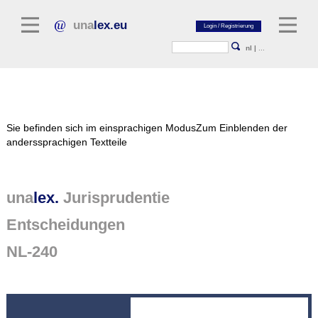
una
lex.eu
nl
|
...
Rechtsliteratur
Sie befinden sich im einsprachigen Modus
Zum Einblenden der
Kommentarliteratur
anderssprachigen Textteile
Aufsatzbibliothek
Zeitschriften / Jahrbücher
una
lex.
Jurisprudentie
Allgemeine Rechtsquellen
Entscheidungen
Regelgevende teksten
NL-240
Jurisprudentie
unalex Plattform
unalex Project Library