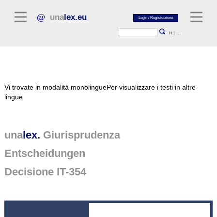
una
lex.eu
it
|
...
Letteratura giuridica
Vi trovate in modalità monolingue
Per visualizzare i testi in altre
Commentari
lingue
Raccolta di saggi
Riviste giuridiche
una
lex.
Giurisprudenza
Fonti giuridiche generali
Entscheidungen
Testi normativi
Decisione IT-354
Giurisprudenza
Piattaforma unalex
Project Library