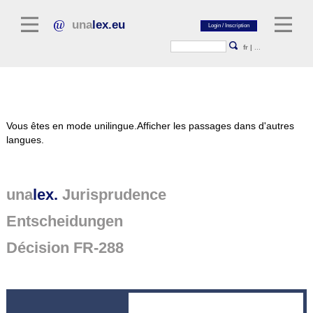
una
lex.eu
fr
|
...
Littérature juridique
Vous êtes en mode unilingue.
Afficher les passages dans d'autres
Commentaires
langues.
Recueil d'essais
Revues juridiques
una
lex.
Jurisprudence
Sources générales du droit
Entscheidungen
Textes législatifs
Décision FR-288
Jurisprudence
Plate-forme unalex
Project Library