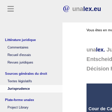
una
lex.eu
Vous êtes en mo
Littérature juridique
Commentaires
una
lex.
Ju
Recueil d'essais
Entschei
Revues juridiques
Décision 
Sources générales du droit
Textes législatifs
Jurisprudence
Plate-forme unalex
Project Library
Cour de Ca