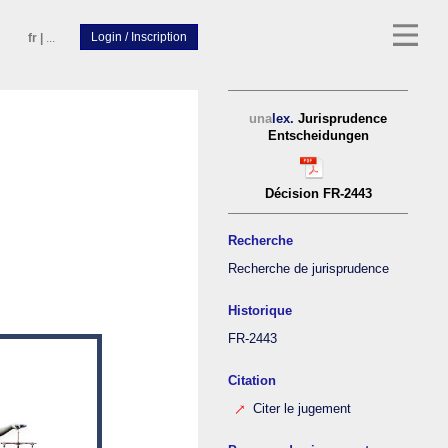
fr
|
...
una
lex.
Jurisprudence
Entscheidungen
Décision FR-2443
Recherche
Recherche de jurisprudence
Historique
FR-2443
Citation
Citer le jugement