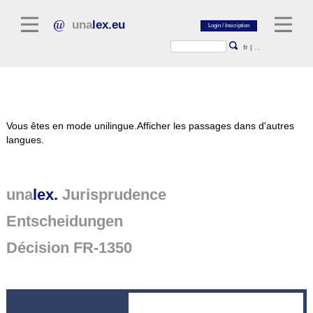
una
lex.eu
fr
|
...
Littérature juridique
Vous êtes en mode unilingue.
Afficher les passages dans d'autres
Commentaires
langues.
Recueil d'essais
Revues juridiques
una
lex.
Jurisprudence
Sources générales du droit
Entscheidungen
Textes législatifs
Décision FR-1350
Jurisprudence
Plate-forme unalex
Project Library