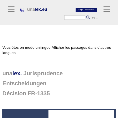
una
lex.eu
fr
|
...
Littérature juridique
Vous êtes en mode unilingue.
Afficher les passages dans d'autres
Commentaires
langues.
Recueil d'essais
Revues juridiques
una
lex.
Jurisprudence
Sources générales du droit
Entscheidungen
Textes législatifs
Décision FR-1335
Jurisprudence
Plate-forme unalex
Project Library