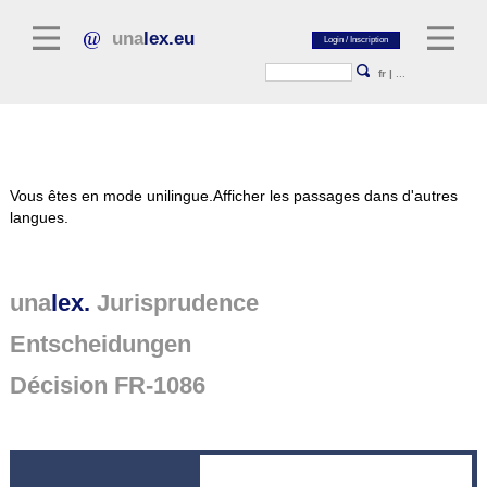
una
lex.eu
fr
|
...
Littérature juridique
Vous êtes en mode unilingue.
Afficher les passages dans d'autres
Commentaires
langues.
Recueil d'essais
Revues juridiques
una
lex.
Jurisprudence
Sources générales du droit
Entscheidungen
Textes législatifs
Décision FR-1086
Jurisprudence
Plate-forme unalex
Project Library