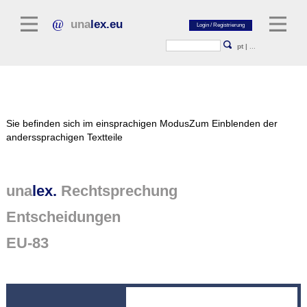
una
lex.eu
pt
|
...
Rechtsliteratur
Sie befinden sich im einsprachigen Modus
Zum Einblenden der
Kommentarliteratur
anderssprachigen Textteile
Aufsatzbibliothek
Zeitschriften / Jahrbücher
una
lex.
Rechtsprechung
Allgemeine Rechtsquellen
Entscheidungen
Normtexte
EU-83
Rechtsprechung
unalex Plattform
unalex Project Library