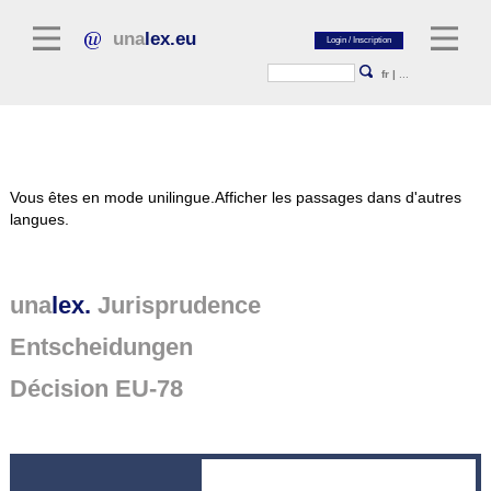
una
lex.eu
fr
|
...
Littérature juridique
Vous êtes en mode unilingue.
Afficher les passages dans d'autres
Commentaires
langues.
Recueil d'essais
Revues juridiques
una
lex.
Jurisprudence
Sources générales du droit
Entscheidungen
Textes législatifs
Décision EU-78
Jurisprudence
Plate-forme unalex
Project Library