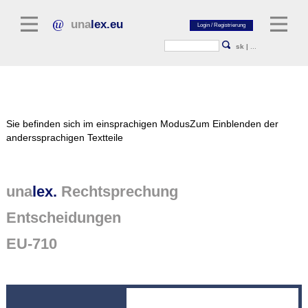
una
lex.eu
sk
|
...
Rechtsliteratur
Sie befinden sich im einsprachigen Modus
Zum Einblenden der
Kommentarliteratur
anderssprachigen Textteile
Aufsatzbibliothek
Zeitschriften / Jahrbücher
una
lex.
Rechtsprechung
Allgemeine Rechtsquellen
Entscheidungen
Normtexte
EU-710
Rechtsprechung
unalex Plattform
unalex Project Library