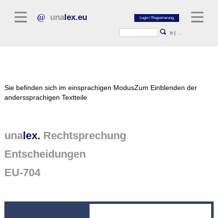
una
lex.eu
lt
|
...
Rechtsliteratur
Sie befinden sich im einsprachigen Modus
Zum Einblenden der
Kommentarliteratur
anderssprachigen Textteile
Aufsatzbibliothek
Zeitschriften / Jahrbücher
una
lex.
Rechtsprechung
Allgemeine Rechtsquellen
Entscheidungen
Normtexte
EU-704
Rechtsprechung
unalex Plattform
unalex Project Library