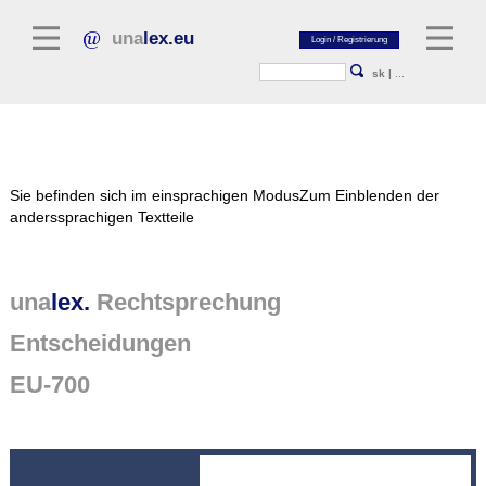
una
lex.eu
sk
|
...
Rechtsliteratur
Sie befinden sich im einsprachigen Modus
Zum Einblenden der
Kommentarliteratur
anderssprachigen Textteile
Aufsatzbibliothek
Zeitschriften / Jahrbücher
una
lex.
Rechtsprechung
Allgemeine Rechtsquellen
Entscheidungen
Normtexte
EU-700
Rechtsprechung
unalex Plattform
unalex Project Library