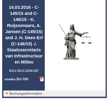
Abkürzungen unalex
14.03.2016 - C-
145/15 and C-
146/15 - K.
Ruijssenaars, A.
Jansen (C‑145/15)
and J. H. Dees-Erf
(C‑146/15) ./.
Staatssecretaris
van Infrastructuur
en Milieu
ECLI: EU:C:2016:187
unalex EU-700
Buchungsinformation