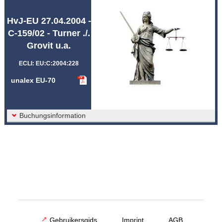
Afkortingen unalex
HvJ-EU 27.04.2004 -
C-159/02 - Turner ./.
Grovit u.a.
ECLI: EU:C:2004:228
unalex EU-70
Buchungsinformation
Gebruikersgids
Imprint
AGB