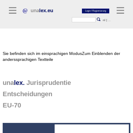
una
lex.eu
nl
|
...
Rechtsliteratur
Sie befinden sich im einsprachigen Modus
Zum Einblenden der
Kommentarliteratur
anderssprachigen Textteile
Aufsatzbibliothek
Zeitschriften / Jahrbücher
una
lex.
Jurisprudentie
Allgemeine Rechtsquellen
Entscheidungen
Regelgevende teksten
EU-70
Jurisprudentie
unalex Plattform
unalex Project Library