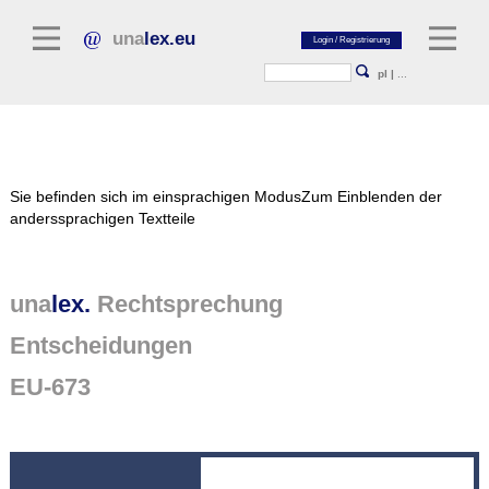
una
lex.eu
pl
|
...
Rechtsliteratur
Sie befinden sich im einsprachigen Modus
Zum Einblenden der
Kommentarliteratur
anderssprachigen Textteile
Aufsatzbibliothek
Zeitschriften / Jahrbücher
una
lex.
Rechtsprechung
Allgemeine Rechtsquellen
Entscheidungen
Normtexte
EU-673
Rechtsprechung
unalex Plattform
unalex Project Library