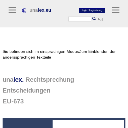
una
lex.eu
bg
|
...
Rechtsliteratur
Sie befinden sich im einsprachigen Modus
Zum Einblenden der
Kommentarliteratur
anderssprachigen Textteile
Aufsatzbibliothek
Zeitschriften / Jahrbücher
una
lex.
Rechtsprechung
Allgemeine Rechtsquellen
Entscheidungen
Normtexte
EU-673
Rechtsprechung
unalex Plattform
unalex Project Library