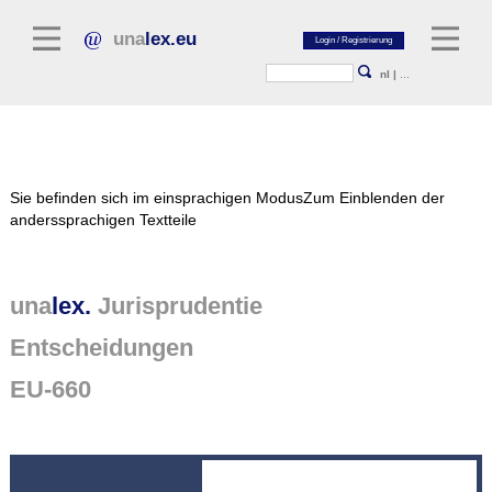
una
lex.eu
nl
|
...
Rechtsliteratur
Sie befinden sich im einsprachigen Modus
Zum Einblenden der
Kommentarliteratur
anderssprachigen Textteile
Aufsatzbibliothek
Zeitschriften / Jahrbücher
una
lex.
Jurisprudentie
Allgemeine Rechtsquellen
Entscheidungen
Regelgevende teksten
EU-660
Jurisprudentie
unalex Plattform
unalex Project Library