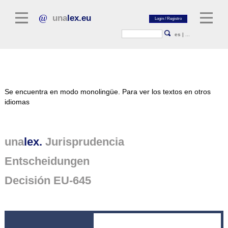
una
lex.eu
es
|
...
Literatura jurídica
Se encuentra en modo monolingüe.
Para ver los textos en otros
Comentarios
idiomas
Colección de ensayos
Revistas jurídicas
una
lex.
Jurisprudencia
Fuentes generales
Entscheidungen
Textos normativos
Decisión EU-645
Jurisprudencia
Plataforma unalex
Project Library