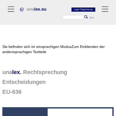
una
lex.eu
el
|
...
Rechtsliteratur
Sie befinden sich im einsprachigen Modus
Zum Einblenden der
Kommentarliteratur
anderssprachigen Textteile
Aufsatzbibliothek
Zeitschriften / Jahrbücher
una
lex.
Rechtsprechung
Allgemeine Rechtsquellen
Entscheidungen
Normtexte
EU-636
Rechtsprechung
unalex Plattform
unalex Project Library