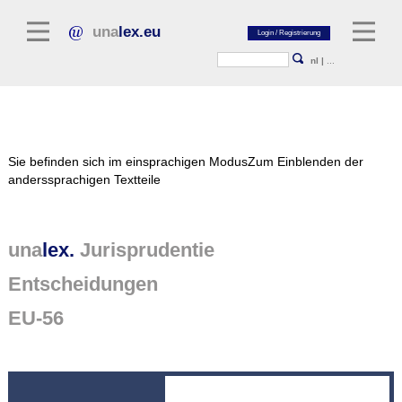
una
lex.eu
nl
|
...
Rechtsliteratur
Sie befinden sich im einsprachigen Modus
Zum Einblenden der
Kommentarliteratur
anderssprachigen Textteile
Aufsatzbibliothek
Zeitschriften / Jahrbücher
una
lex.
Jurisprudentie
Allgemeine Rechtsquellen
Entscheidungen
Regelgevende teksten
EU-56
Jurisprudentie
unalex Plattform
unalex Project Library