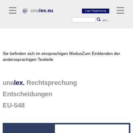
una
lex.eu
pt
|
...
Rechtsliteratur
Sie befinden sich im einsprachigen Modus
Zum Einblenden der
Kommentarliteratur
anderssprachigen Textteile
Aufsatzbibliothek
Zeitschriften / Jahrbücher
una
lex.
Rechtsprechung
Allgemeine Rechtsquellen
Entscheidungen
Normtexte
EU-548
Rechtsprechung
unalex Plattform
unalex Project Library