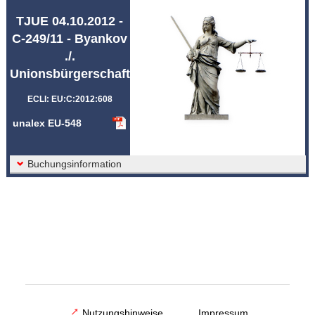
Abkürzungen unalex
TJUE 04.10.2012 -
C-249/11 - Byankov
./.
Unionsbürgerschaft
ECLI: EU:C:2012:608
unalex EU-548
Buchungsinformation
Nutzungshinweise
Impressum