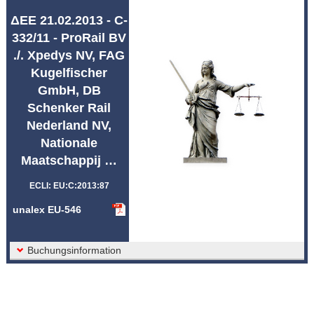
Abkürzungen unalex
ΔΕΕ 21.02.2013 - C-
332/11 - ProRail BV
./. Xpedys NV, FAG
Kugelfischer
GmbH, DB
Schenker Rail
Nederland NV,
Nationale
Maatschappij …
ECLI: EU:C:2013:87
unalex EU-546
Buchungsinformation