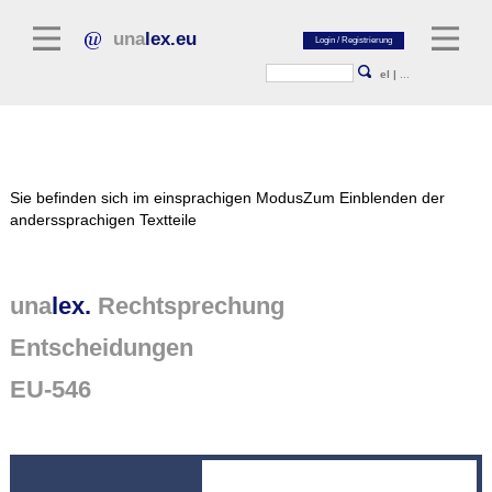
una
lex.eu
el
|
...
Rechtsliteratur
Sie befinden sich im einsprachigen Modus
Zum Einblenden der
Kommentarliteratur
anderssprachigen Textteile
Aufsatzbibliothek
Zeitschriften / Jahrbücher
una
lex.
Rechtsprechung
Allgemeine Rechtsquellen
Entscheidungen
Normtexte
EU-546
Rechtsprechung
unalex Plattform
unalex Project Library