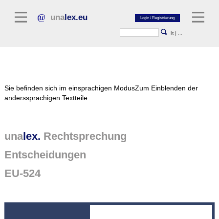
una
lex.eu
lt
|
...
Rechtsliteratur
Sie befinden sich im einsprachigen Modus
Zum Einblenden der
Kommentarliteratur
anderssprachigen Textteile
Aufsatzbibliothek
Zeitschriften / Jahrbücher
una
lex.
Rechtsprechung
Allgemeine Rechtsquellen
Entscheidungen
Normtexte
EU-524
Rechtsprechung
unalex Plattform
unalex Project Library