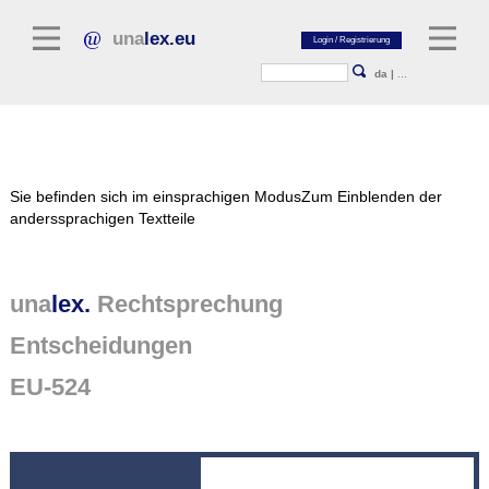
una
lex.eu
da
|
...
Rechtsliteratur
Sie befinden sich im einsprachigen Modus
Zum Einblenden der
Kommentarliteratur
anderssprachigen Textteile
Aufsatzbibliothek
Zeitschriften / Jahrbücher
una
lex.
Rechtsprechung
Allgemeine Rechtsquellen
Entscheidungen
Normtexte
EU-524
Rechtsprechung
unalex Plattform
unalex Project Library