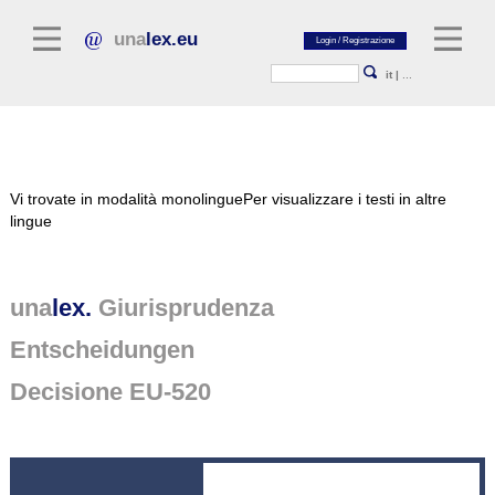
una
lex.eu
it
|
...
Letteratura giuridica
Vi trovate in modalità monolingue
Per visualizzare i testi in altre
Commentari
lingue
Raccolta di saggi
Riviste giuridiche
una
lex.
Giurisprudenza
Fonti giuridiche generali
Entscheidungen
Testi normativi
Decisione EU-520
Giurisprudenza
Piattaforma unalex
Project Library