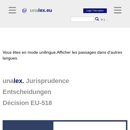
una
lex.eu
fr
|
...
Littérature juridique
Vous êtes en mode unilingue.
Afficher les passages dans d'autres
Commentaires
langues.
Recueil d'essais
Revues juridiques
una
lex.
Jurisprudence
Sources générales du droit
Entscheidungen
Textes législatifs
Décision EU-518
Jurisprudence
Plate-forme unalex
Project Library