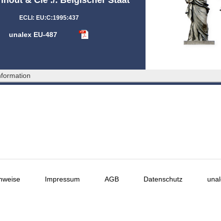
ECLI: EU:C:1995:437
unalex EU-487
formation
nweise
Impressum
AGB
Datenschutz
unal