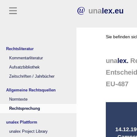
una
lex.eu
Sie befinden si
Rechtsliteratur
Kommentarliteratur
una
lex.
Re
Aufsatzbibliothek
Entschei
Zeitschriften / Jahrbücher
EU-487
Allgemeine Rechtsquellen
Normtexte
Rechtsprechung
unalex Plattform
14.12.19
unalex Project Library
Campenh