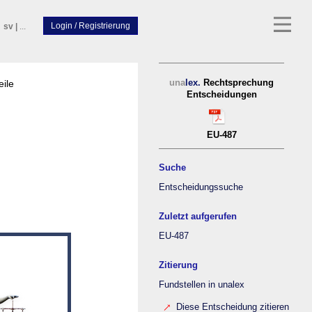
sv
|
...
eile
una
lex.
Rechtsprechung
Entscheidungen
EU-487
Suche
Entscheidungssuche
Zuletzt aufgerufen
EU-487
Zitierung
Fundstellen in unalex
Diese Entscheidung zitieren