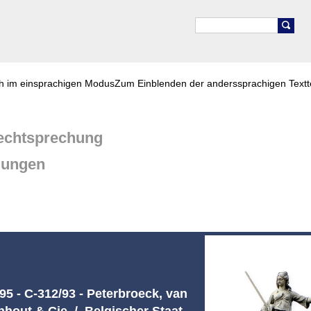
ch im einsprachigen Modus
Zum Einblenden der anderssprachigen Textt
chtsprechung
dungen
95 - C-312/93 - Peterbroeck, van
out & Cie ./. Belgischer Staat