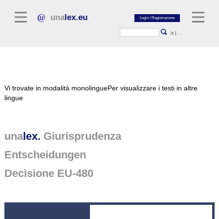
una
lex.eu
it
|
...
Letteratura giuridica
Vi trovate in modalità monolingue
Per visualizzare i testi in altre
Commentari
lingue
Raccolta di saggi
Riviste giuridiche
una
lex.
Giurisprudenza
Fonti giuridiche generali
Entscheidungen
Testi normativi
Decisione EU-480
Giurisprudenza
Piattaforma unalex
Project Library