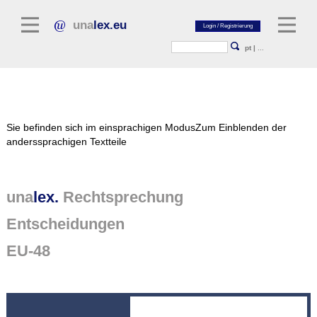
una
lex.eu
pt
|
...
Rechtsliteratur
Sie befinden sich im einsprachigen Modus
Zum Einblenden der
Kommentarliteratur
anderssprachigen Textteile
Aufsatzbibliothek
Zeitschriften / Jahrbücher
una
lex.
Rechtsprechung
Allgemeine Rechtsquellen
Entscheidungen
Normtexte
EU-48
Rechtsprechung
unalex Plattform
unalex Project Library