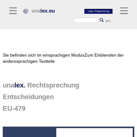
una
lex.eu
pt
|
...
Rechtsliteratur
Sie befinden sich im einsprachigen Modus
Zum Einblenden der
Kommentarliteratur
anderssprachigen Textteile
Aufsatzbibliothek
Zeitschriften / Jahrbücher
una
lex.
Rechtsprechung
Allgemeine Rechtsquellen
Entscheidungen
Normtexte
EU-479
Rechtsprechung
unalex Plattform
unalex Project Library