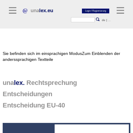
una
lex.eu
de
|
...
Rechtsliteratur
Sie befinden sich im einsprachigen Modus
Zum Einblenden der
Kommentarliteratur
anderssprachigen Textteile
Aufsatzbibliothek
Zeitschriften / Jahrbücher
una
lex.
Rechtsprechung
Allgemeine Rechtsquellen
Entscheidungen
Normtexte
Entscheidung EU-40
Rechtsprechung
unalex Plattform
unalex Project Library