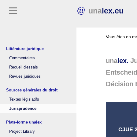
una
lex.eu
Vous êtes en mo
Littérature juridique
Commentaires
una
lex.
Ju
Recueil d'essais
Entschei
Revues juridiques
Décision 
Sources générales du droit
Textes législatifs
Jurisprudence
Plate-forme unalex
CJUE 26
Project Library