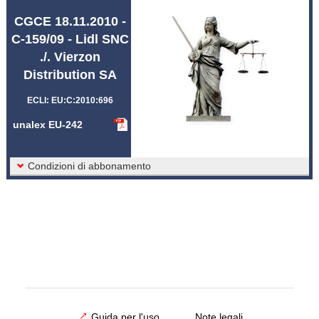
Abbreviazioni unalex
CGCE 18.11.2010 -
C-159/09 - Lidl SNC
./. Vierzon
Distribution SA
ECLI: EU:C:2010:696
unalex EU-242
Condizioni di abbonamento
Guida per l'uso
Note legali