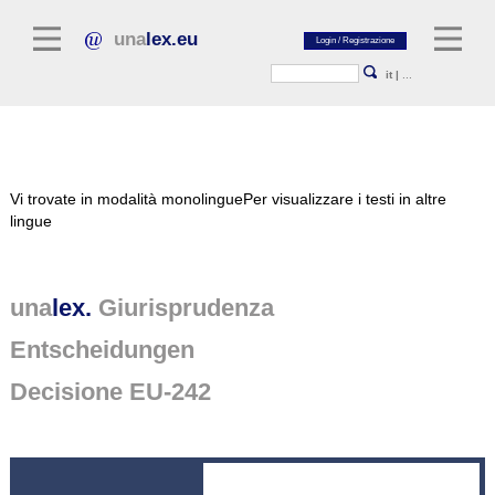
una
lex.eu
it
|
...
Letteratura giuridica
Vi trovate in modalità monolingue
Per visualizzare i testi in altre
Commentari
lingue
Raccolta di saggi
Riviste giuridiche
una
lex.
Giurisprudenza
Fonti giuridiche generali
Entscheidungen
Testi normativi
Decisione EU-242
Giurisprudenza
Piattaforma unalex
Project Library