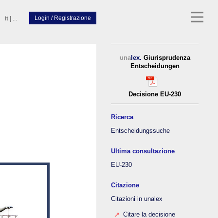
it
|
...
una
lex.
Giurisprudenza
Entscheidungen
Decisione EU-230
Ricerca
Entscheidungssuche
Ultima consultazione
EU-230
Citazione
Citazioni in unalex
Citare la decisione