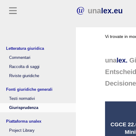
una
lex.eu
Vi trovate in m
Letteratura giuridica
Commentari
una
lex.
Gi
Raccolta di saggi
Entschei
Riviste giuridiche
Decision
Fonti giuridiche generali
Testi normativi
Giurisprudenza
Piattaforma unalex
CGCE 22.09
Project Library
Mini