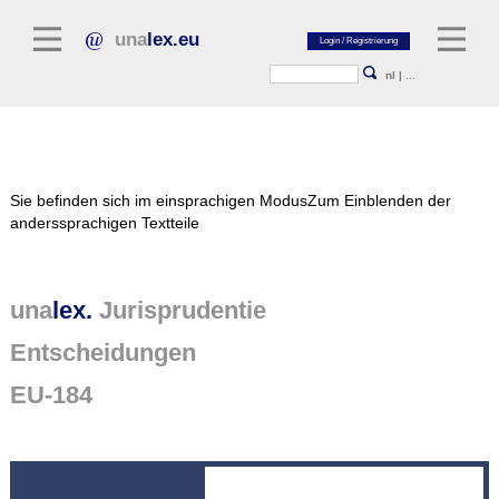
una
lex.eu
nl
|
...
Rechtsliteratur
Sie befinden sich im einsprachigen Modus
Zum Einblenden der
Kommentarliteratur
anderssprachigen Textteile
Aufsatzbibliothek
Zeitschriften / Jahrbücher
una
lex.
Jurisprudentie
Allgemeine Rechtsquellen
Entscheidungen
Regelgevende teksten
EU-184
Jurisprudentie
unalex Plattform
unalex Project Library