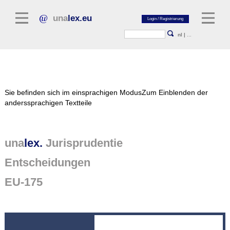
una
lex.eu
nl
|
...
Rechtsliteratur
Sie befinden sich im einsprachigen Modus
Zum Einblenden der
Kommentarliteratur
anderssprachigen Textteile
Aufsatzbibliothek
Zeitschriften / Jahrbücher
una
lex.
Jurisprudentie
Allgemeine Rechtsquellen
Entscheidungen
Regelgevende teksten
EU-175
Jurisprudentie
unalex Plattform
unalex Project Library