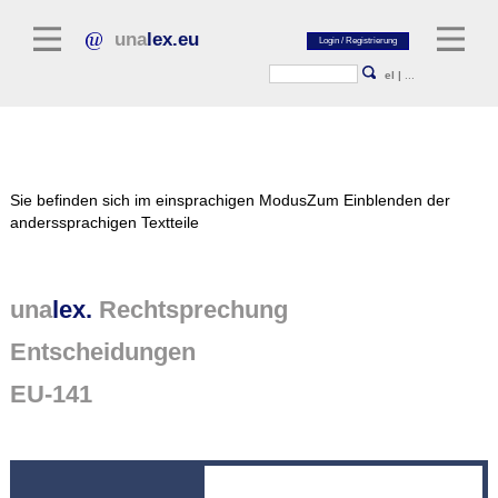
una
lex.eu
el
|
...
Rechtsliteratur
Sie befinden sich im einsprachigen Modus
Zum Einblenden der
Kommentarliteratur
anderssprachigen Textteile
Aufsatzbibliothek
Zeitschriften / Jahrbücher
una
lex.
Rechtsprechung
Allgemeine Rechtsquellen
Entscheidungen
Normtexte
EU-141
Rechtsprechung
unalex Plattform
unalex Project Library