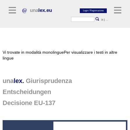
una
lex.eu
it
|
...
Letteratura giuridica
Vi trovate in modalità monolingue
Per visualizzare i testi in altre
Commentari
lingue
Raccolta di saggi
Riviste giuridiche
una
lex.
Giurisprudenza
Fonti giuridiche generali
Entscheidungen
Testi normativi
Decisione EU-137
Giurisprudenza
Piattaforma unalex
Project Library