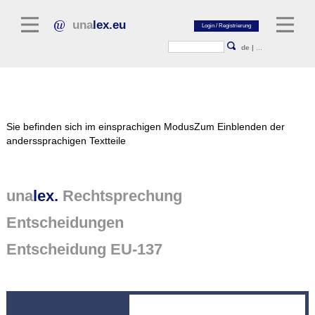
una
lex.eu
de
|
...
Rechtsliteratur
Sie befinden sich im einsprachigen Modus
Zum Einblenden der
Kommentarliteratur
anderssprachigen Textteile
Aufsatzbibliothek
Zeitschriften / Jahrbücher
una
lex.
Rechtsprechung
Allgemeine Rechtsquellen
Entscheidungen
Normtexte
Entscheidung EU-137
Rechtsprechung
unalex Plattform
unalex Project Library