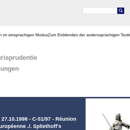
ch im einsprachigen Modus
Zum Einblenden der anderssprachigen Textt
risprudentie
dungen
27.10.1998 - C-51/97 - Réunion
uropéenne ./. Spliethoff's