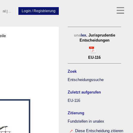
nl
|
...
eile
una
lex.
Jurisprudentie
Entscheidungen
EU-116
Zoek
Entscheidungssuche
Zuletzt aufgerufen
EU-116
Zitierung
Fundstellen in unalex
Diese Entscheidung zitieren