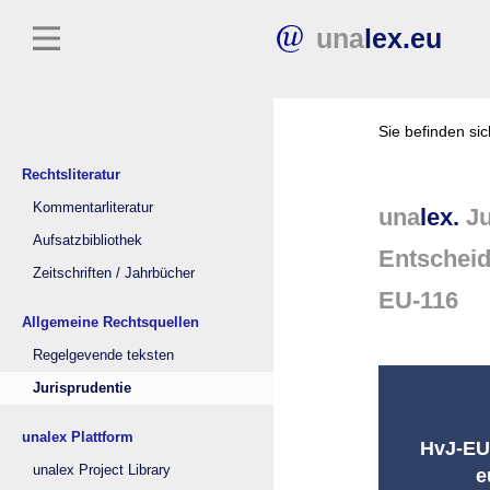
una
lex.eu
Sie befinden si
Rechtsliteratur
Kommentarliteratur
una
lex.
Ju
Aufsatzbibliothek
Entschei
Zeitschriften / Jahrbücher
EU-116
Allgemeine Rechtsquellen
Regelgevende teksten
Jurisprudentie
unalex Plattform
HvJ-EU 
unalex Project Library
e