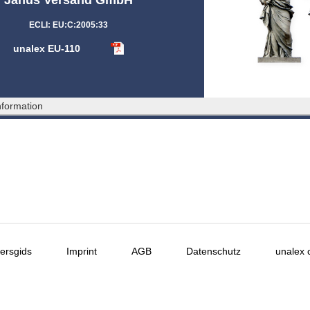
ECLI: EU:C:2005:33
unalex EU-110
formation
ersgids
Imprint
AGB
Datenschutz
unalex 