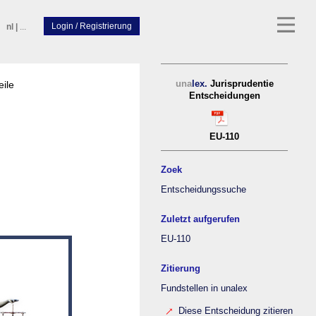
nl
|
...
eile
una
lex.
Jurisprudentie
Entscheidungen
EU-110
Zoek
Entscheidungssuche
Zuletzt aufgerufen
EU-110
Zitierung
Fundstellen in unalex
Diese Entscheidung zitieren