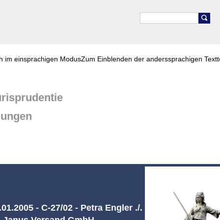
ch im einsprachigen Modus
Zum Einblenden der anderssprachigen Textt
risprudentie
dungen
1.2005 - C-27/02 - Petra Engler ./.
Janus Versand GmbH