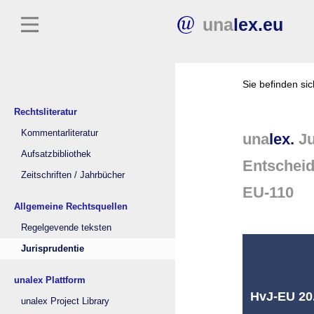
una
lex.eu
Sie befinden si
Rechtsliteratur
Kommentarliteratur
una
lex.
Ju
Aufsatzbibliothek
Entschei
Zeitschriften / Jahrbücher
EU-110
Allgemeine Rechtsquellen
Regelgevende teksten
Jurisprudentie
unalex Plattform
HvJ-EU 20.0
unalex Project Library