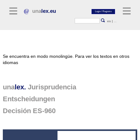
una
lex.eu
es
|
...
Literatura jurídica
Se encuentra en modo monolingüe.
Para ver los textos en otros
Comentarios
idiomas
Colección de ensayos
Revistas jurídicas
una
lex.
Jurisprudencia
Fuentes generales
Entscheidungen
Textos normativos
Decisión ES-960
Jurisprudencia
Plataforma unalex
Project Library