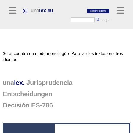
una
lex.eu
es
|
...
Literatura jurídica
Se encuentra en modo monolingüe.
Para ver los textos en otros
Comentarios
idiomas
Colección de ensayos
Revistas jurídicas
una
lex.
Jurisprudencia
Fuentes generales
Entscheidungen
Textos normativos
Decisión ES-786
Jurisprudencia
Plataforma unalex
Project Library