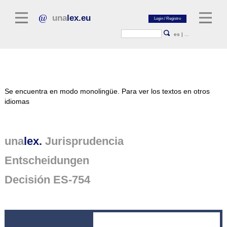
una
lex.eu
es
|
...
Literatura jurídica
Se encuentra en modo monolingüe.
Para ver los textos en otros
Comentarios
idiomas
Colección de ensayos
Revistas jurídicas
una
lex.
Jurisprudencia
Fuentes generales
Entscheidungen
Textos normativos
Decisión ES-754
Jurisprudencia
Plataforma unalex
Project Library