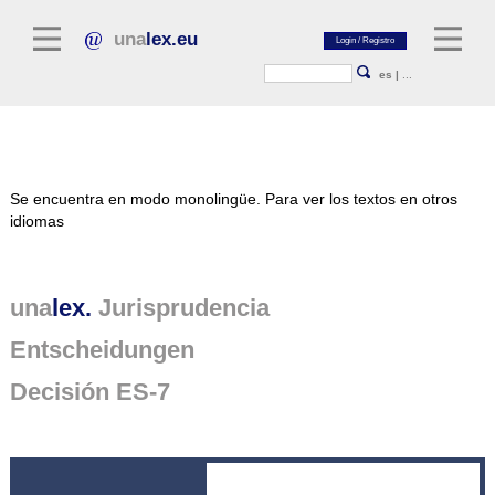
una
lex.eu
es
|
...
Literatura jurídica
Se encuentra en modo monolingüe.
Para ver los textos en otros
Comentarios
idiomas
Colección de ensayos
Revistas jurídicas
una
lex.
Jurisprudencia
Fuentes generales
Entscheidungen
Textos normativos
Decisión ES-7
Jurisprudencia
Plataforma unalex
Project Library