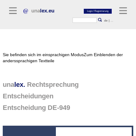
una
lex.eu
de
|
...
Rechtsliteratur
Sie befinden sich im einsprachigen Modus
Zum Einblenden der
Kommentarliteratur
anderssprachigen Textteile
Aufsatzbibliothek
Zeitschriften / Jahrbücher
una
lex.
Rechtsprechung
Allgemeine Rechtsquellen
Entscheidungen
Normtexte
Entscheidung DE-949
Rechtsprechung
unalex Plattform
unalex Project Library