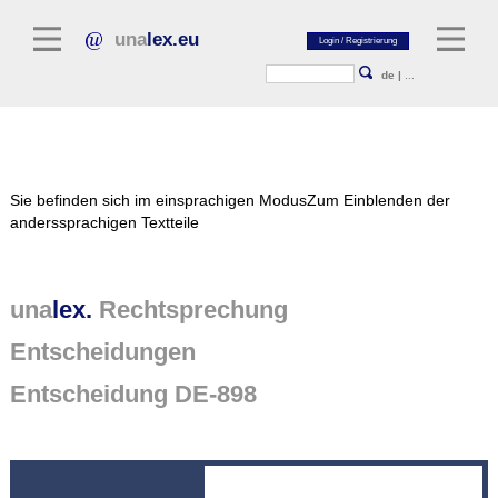
una
lex.eu
de
|
...
Rechtsliteratur
Sie befinden sich im einsprachigen Modus
Zum Einblenden der
Kommentarliteratur
anderssprachigen Textteile
Aufsatzbibliothek
Zeitschriften / Jahrbücher
una
lex.
Rechtsprechung
Allgemeine Rechtsquellen
Entscheidungen
Normtexte
Entscheidung DE-898
Rechtsprechung
unalex Plattform
unalex Project Library