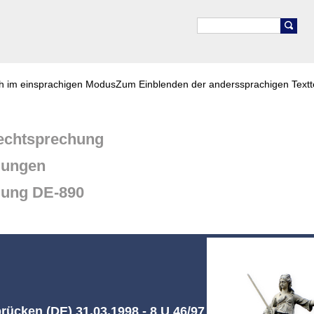
ch im einsprachigen Modus
Zum Einblenden der anderssprachigen Textt
chtsprechung
dungen
dung DE-890
ücken (DE) 31.03.1998 - 8 U 46/97