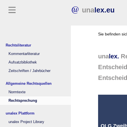
una
lex.eu
Sie befinden si
Rechtsliteratur
Kommentarliteratur
una
lex.
Re
Aufsatzbibliothek
Entschei
Zeitschriften / Jahrbücher
Entschei
Allgemeine Rechtsquellen
Normtexte
Rechtsprechung
unalex Plattform
unalex Project Library
OLG Zweibr