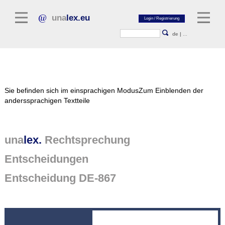
una
lex.eu
de
|
...
Rechtsliteratur
Sie befinden sich im einsprachigen Modus
Zum Einblenden der
Kommentarliteratur
anderssprachigen Textteile
Aufsatzbibliothek
Zeitschriften / Jahrbücher
una
lex.
Rechtsprechung
Allgemeine Rechtsquellen
Entscheidungen
Normtexte
Entscheidung DE-867
Rechtsprechung
unalex Plattform
unalex Project Library